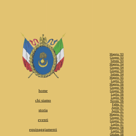
Maggio '03
Giugno '03
Settem '03
Maggio '04
Giugno '04
Giugno '04
Settem '04
Maggio '05
Luglio '05
Maggio '06
Giugno '06
home
Giugno '06
Luglio '06
Luglio '06
chi siamo
Novem '06
Febbr '07
Aprile '07
storia
Aprile '07
Maggio '07
Giugno '07
eventi
Giugno '07
Luglio '07
Maggio '08
equipaggiamenti
Luglio '08
Ottobre '08