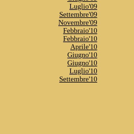
Luglio'09
Settembre'09
Novembre'09
Febbraio'10
Febbraio'10
Aprile'10
Giugno'10
Giugno'10
Luglio'10
Settembre'10