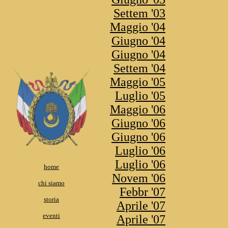
Settem '03
Maggio '04
Giugno '04
Giugno '04
Settem '04
Maggio '05
Luglio '05
Maggio '06
Giugno '06
Giugno '06
Luglio '06
Luglio '06
home
Novem '06
chi siamo
Febbr '07
storia
Aprile '07
eventi
Aprile '07