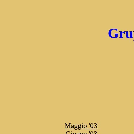
Grup
Maggio '03
Giugno '03