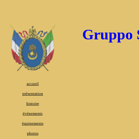
Gruppo S
accueil
prèsentation
histoire
évènements
èquipements
photos